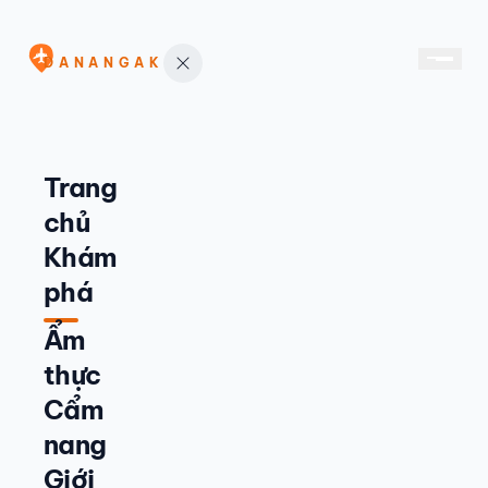
DANANGAK
Trang
chủ
Khám
phá
Ẩm
thực
Cẩm
nang
Giới