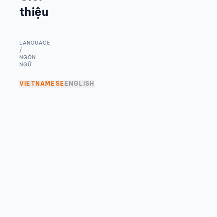
thiệu
LANGUAGE
/
NGÔN
NGỮ
VIETNAMESE
ENGLISH