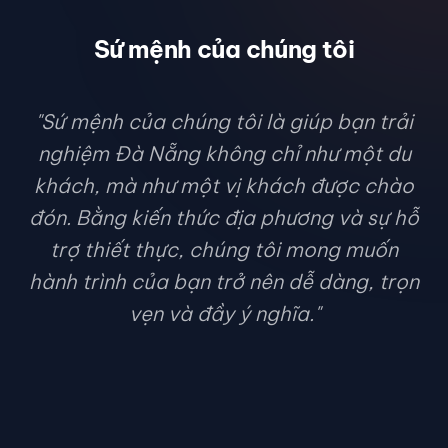
Sứ mệnh của chúng tôi
"Sứ mệnh của chúng tôi là giúp bạn trải
nghiệm Đà Nẵng không chỉ như một du
khách, mà như một vị khách được chào
đón. Bằng kiến thức địa phương và sự hỗ
trợ thiết thực, chúng tôi mong muốn
hành trình của bạn trở nên dễ dàng, trọn
vẹn và đầy ý nghĩa."