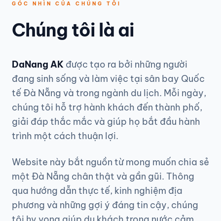
GÓC NHÌN CỦA CHÚNG TÔI
Chúng tôi là ai
DaNang AK
được tạo ra bởi những người
đang sinh sống và làm việc tại sân bay Quốc
tế Đà Nẵng và trong ngành du lịch. Mỗi ngày,
chúng tôi hỗ trợ hành khách đến thành phố,
giải đáp thắc mắc và giúp họ bắt đầu hành
trình một cách thuận lợi.
Website này bắt nguồn từ mong muốn chia sẻ
một Đà Nẵng chân thật và gần gũi. Thông
qua hướng dẫn thực tế, kinh nghiệm địa
phương và những gợi ý đáng tin cậy, chúng
tôi hy vọng giúp du khách trong nước cảm