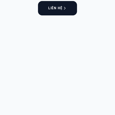
LIÊN HỆ