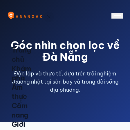
DANANGAK
Góc nhìn chọn lọc về
Trang
Đà Nẵng
chủ
Khám
Độc lập và thực tế, dựa trên trải nghiệm
phá
thường nhật tại sân bay và trong đời sống
Ẩm
địa phương.
thực
Cẩm
nang
Giới